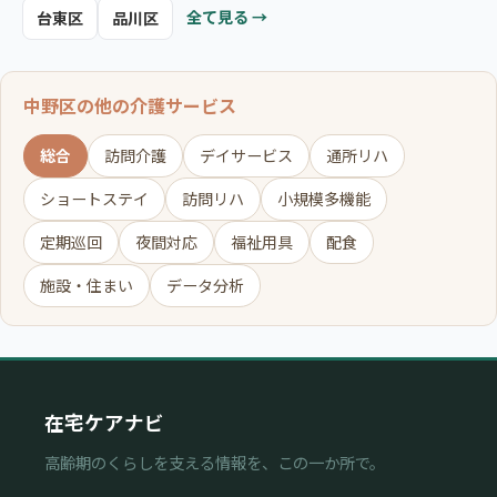
全て見る →
台東区
品川区
中野区の他の介護サービス
総合
訪問介護
デイサービス
通所リハ
ショートステイ
訪問リハ
小規模多機能
定期巡回
夜間対応
福祉用具
配食
施設・住まい
データ分析
在宅ケアナビ
高齢期のくらしを支える情報を、この一か所で。