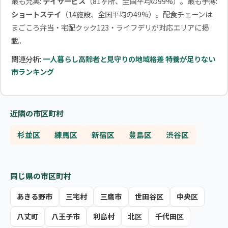
最も充実:
デイサービス
（81ヶ所、全国平均の99%）。最も手薄:
ショートステイ
（14施設、全国平均の49%）。配食チェーンは
まごころ弁当・宅配クック123・ライフデリが対応エリアに掲
載。
関連分析:
一人暮らし高齢者と見守りの地域格差
特養が足りない
市ランキング
近隣の市区町村
杉並区
練馬区
新宿区
豊島区
渋谷区
同じ県の市区町村
あきる野市
三宅村
三鷹市
世田谷区
中央区
八丈町
八王子市
利島村
北区
千代田区