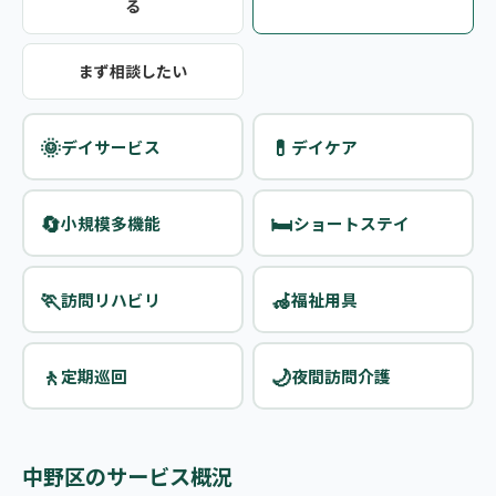
る
まず相談したい
🌞
💊
デイサービス
デイケア
🔄
🛏️
小規模多機能
ショートステイ
🏃
🦽
訪問リハビリ
福祉用具
🚶
🌙
定期巡回
夜間訪問介護
中野区のサービス概況