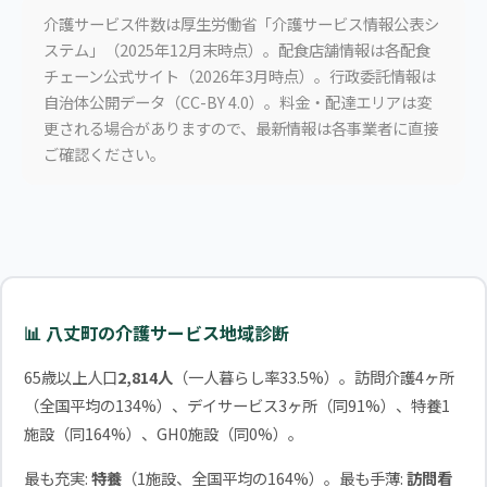
介護サービス件数は厚生労働省「介護サービス情報公表シ
ステム」（2025年12月末時点）。配食店舗情報は各配食
チェーン公式サイト（2026年3月時点）。行政委託情報は
自治体公開データ（CC-BY 4.0）。料金・配達エリアは変
更される場合がありますので、最新情報は各事業者に直接
ご確認ください。
📊 八丈町の介護サービス地域診断
65歳以上人口
2,814人
（一人暮らし率33.5%）。訪問介護4ヶ所
（全国平均の134%）、デイサービス3ヶ所（同91%）、特養1
施設（同164%）、GH0施設（同0%）。
最も充実:
特養
（1施設、全国平均の164%）。最も手薄:
訪問看