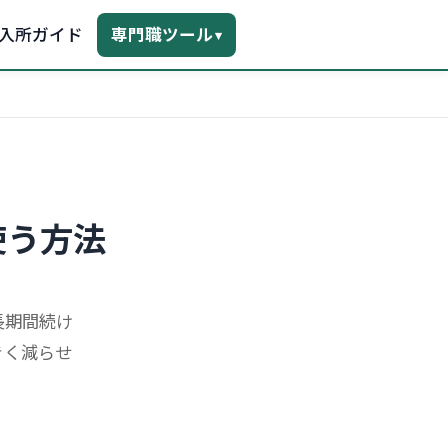
入所ガイド
専門職ツール
▾
使う方法
長期間続け
きく減らせ