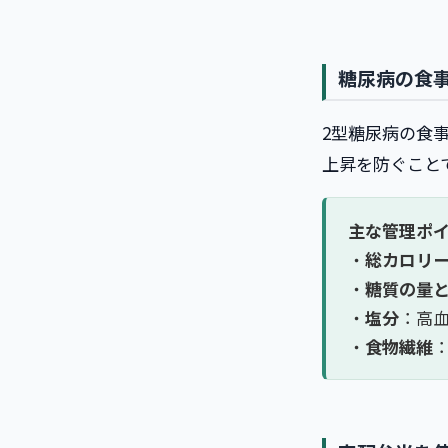
糖尿病の食
2型糖尿病の食
上昇を防ぐこと
主な管理ポ
・
総カロリ
・
糖質の量
・
塩分
：高血
・
食物繊維