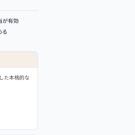
当が有効
める
した本格的な