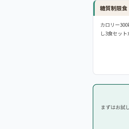
糖質制限食
カロリー30
し3食セット
まずはお試