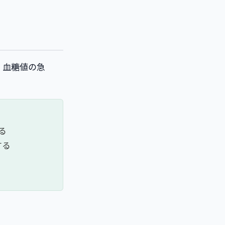
、血糖値の急
る
する