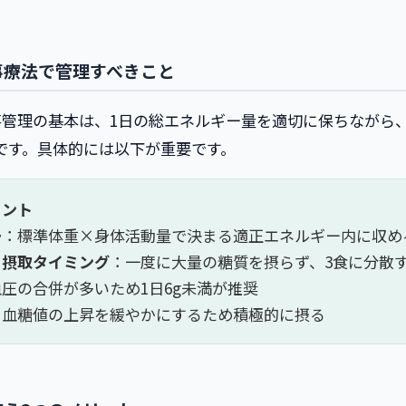
事療法で管理すべきこと
事管理の基本は、1日の総エネルギー量を適切に保ちながら
です。具体的には以下が重要です。
イント
ー
：標準体重×身体活動量で決まる適正エネルギー内に収め
と摂取タイミング
：一度に大量の糖質を摂らず、3食に分散
圧の合併が多いため1日6g未満が推奨
：血糖値の上昇を緩やかにするため積極的に摂る