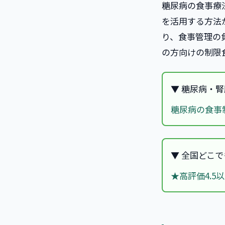
糖尿病の食事療
を活用する方法
り、食事管理の
の方向けの制限
▼ 糖尿病・
糖尿病の食事
▼ 全国どこ
★高評価4.5