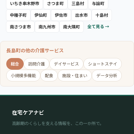
いちき串木野市
さつま町
三島村
与論町
中種子町
伊仙町
伊佐市
出水市
十島村
全て見る →
南さつま市
南九州市
南大隅町
長島町の他の介護サービス
総合
訪問介護
デイサービス
ショートステイ
小規模多機能
配食
施設・住まい
データ分析
在宅ケアナビ
高齢期のくらしを支える情報を、この一か所で。