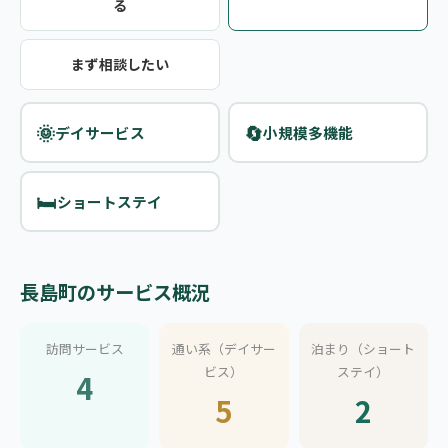
る
まず相談したい
🌞
🔄
デイサービス
小規模多機能
🛏️
ショートステイ
長島町のサービス概況
訪問サービス
通い系（デイサー
泊まり（ショート
ビス）
ステイ）
4
5
2