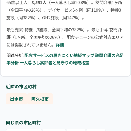
65歳以上人口
3,551人
（一人暮らし率20.8%）。訪問介護1ヶ所
（全国平均の26%）、デイサービス5ヶ所（同119%）、特養3
施設（同382%）、GH2施設（同147%）。
最も充実:
特養
（3施設、全国平均の382%）。最も手薄:
訪問介
護
（1ヶ所、全国平均の26%）。配食チェーンの公式対応エリア
には掲載されていません。
詳細
関連分析:
配食サービスの届きにくい地域マップ
訪問介護の充足
率分析
一人暮らし高齢者と見守りの地域格差
近隣の市区町村
出水市
阿久根市
同じ県の市区町村