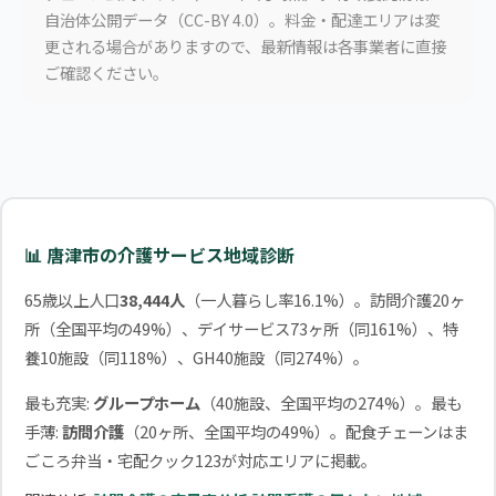
自治体公開データ（CC-BY 4.0）。料金・配達エリアは変
更される場合がありますので、最新情報は各事業者に直接
ご確認ください。
📊 唐津市の介護サービス地域診断
65歳以上人口
38,444人
（一人暮らし率16.1%）。訪問介護20ヶ
所（全国平均の49%）、デイサービス73ヶ所（同161%）、特
養10施設（同118%）、GH40施設（同274%）。
最も充実:
グループホーム
（40施設、全国平均の274%）。最も
手薄:
訪問介護
（20ヶ所、全国平均の49%）。配食チェーンはま
ごころ弁当・宅配クック123が対応エリアに掲載。