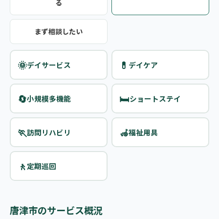
る
まず相談したい
🌞
💊
デイサービス
デイケア
🔄
🛏️
小規模多機能
ショートステイ
🏃
🦽
訪問リハビリ
福祉用具
🚶
定期巡回
唐津市のサービス概況