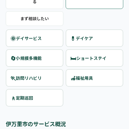
る
まず相談したい
🌞
💊
デイサービス
デイケア
🔄
🛏️
小規模多機能
ショートステイ
🏃
🦽
訪問リハビリ
福祉用具
🚶
定期巡回
伊万里市のサービス概況