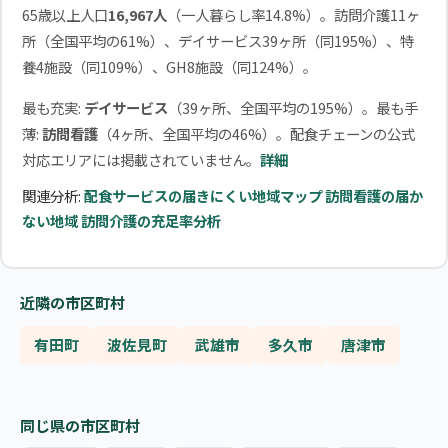
65歳以上人口
16,967人
（一人暮らし率14.8%）。訪問介護11ヶ
所（全国平均の61%）、デイサービス39ヶ所（同195%）、特
養4施設（同109%）、GH8施設（同124%）。
最も充実:
デイサービス
（39ヶ所、全国平均の195%）。最も手
薄:
訪問看護
（4ヶ所、全国平均の46%）。配食チェーンの公式
対応エリアには掲載されていません。
詳細
関連分析:
配食サービスの届きにくい地域マップ
訪問看護の届か
ない地域
訪問介護の充足率分析
近隣の市区町村
有田町
波佐見町
武雄市
多久市
唐津市
同じ県の市区町村