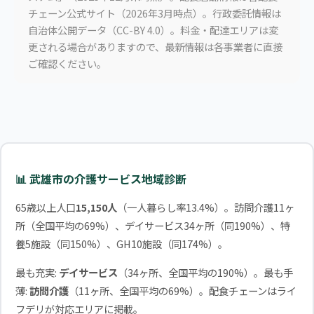
チェーン公式サイト（2026年3月時点）。行政委託情報は
自治体公開データ（CC-BY 4.0）。料金・配達エリアは変
更される場合がありますので、最新情報は各事業者に直接
ご確認ください。
📊 武雄市の介護サービス地域診断
65歳以上人口
15,150人
（一人暮らし率13.4%）。訪問介護11ヶ
所（全国平均の69%）、デイサービス34ヶ所（同190%）、特
養5施設（同150%）、GH10施設（同174%）。
最も充実:
デイサービス
（34ヶ所、全国平均の190%）。最も手
薄:
訪問介護
（11ヶ所、全国平均の69%）。配食チェーンはライ
フデリが対応エリアに掲載。