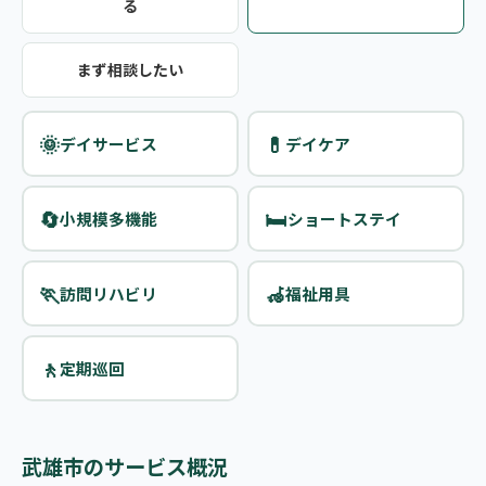
る
まず相談したい
🌞
💊
デイサービス
デイケア
🔄
🛏️
小規模多機能
ショートステイ
🏃
🦽
訪問リハビリ
福祉用具
🚶
定期巡回
武雄市のサービス概況