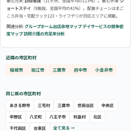
最も充実:
訪問看護
（31ヶ所、全国平均の113%）。最も手薄:
シ
ョートステイ
（9施設、全国平均の41%）。配食チェーンはまご
ころ弁当・宅配クック123・ライフデリが対応エリアに掲載。
関連分析:
グループホーム出店余地マップ
デイサービスの競争密
度マップ
訪問介護の充足率分析
近隣の市区町村
稲城市
狛江市
三鷹市
府中市
小金井市
同じ県の市区町村
あきる野市
三宅村
三鷹市
世田谷区
中央区
中野区
八丈町
八王子市
利島村
北区
全て見る →
千代田区
台東区