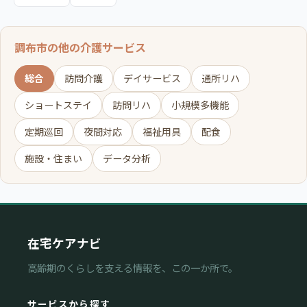
調布市の他の介護サービス
総合
訪問介護
デイサービス
通所リハ
ショートステイ
訪問リハ
小規模多機能
定期巡回
夜間対応
福祉用具
配食
施設・住まい
データ分析
在宅ケアナビ
高齢期のくらしを支える情報を、この一か所で。
サービスから探す