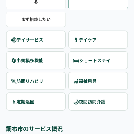
る
まず相談したい
🌞
💊
デイサービス
デイケア
🔄
🛏️
小規模多機能
ショートステイ
🏃
🦽
訪問リハビリ
福祉用具
🚶
🌙
定期巡回
夜間訪問介護
調布市のサービス概況